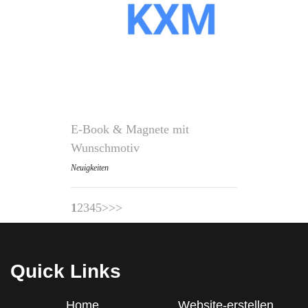
E-Book & Magnete mit
Wunschmotiv
Neuigkeiten
1
2
3
4
5
>
>>
Quick Links
Home
Website-erstellen