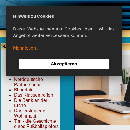
Hinweis zu Cookies
Diese Website benutzt Cookies, damit wir das
Angebot weiter verbessern können.
Navigation
Mehr lesen ...
Home
Akzeptieren
Autorenvorstellung
Wenn der Weg
anders verläuft
Norddeutsche
Partnersuche
Blinddate
Das Klassentreffen
Die Bank an der
Eiche
Das ersteigerte
Wohnmobil
Tim - die Geschichte
eines Fußballspielers