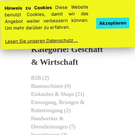
Hinweis zu Cookies
Diese Website
benutzt Cookies, damit wir das
Angebot weiter verbessern können.
Akzeptieren
Um mehr darüber zu erfahren.
Lesen Sie unseren Datenschutz ...
Kategorie: Geschäft
& Wirtschaft
B2B
(2)
Baumaschinen
(0)
Einkaufen & Shops
(21)
Entsorgung, Reinigen &
Rohrreinigung
(2)
Handwerker &
Dienstleistungen
(7)
Investitionen
(2)