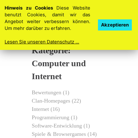
Hinweis zu Cookies
Diese Website
benutzt Cookies, damit wir das
Angebot weiter verbessern können.
Akzeptieren
Um mehr darüber zu erfahren.
Lesen Sie unseren Datenschutz ...
Kategorie:
Computer und
Internet
Bewertungen
(1)
Clan-Homepages
(22)
Internet
(16)
Programmierung
(1)
Software-Entwicklung
(1)
Spiele & Browsergames
(14)