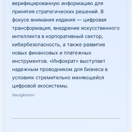
верифицированную информацию для
принятия стратегических решений. В
фокусе внимания издания — цифровая
трансформация, внедрение искусственного
интеллекта в корпоративный сектор,
кибербезопасность, а также развитие
новых финансовых и платежных
инструментов. «Инфократ» выступает
надежным проводником для бизнеса в
условиях стремительно меняющейся
цифровой экосистемы.
Neuigkeiten