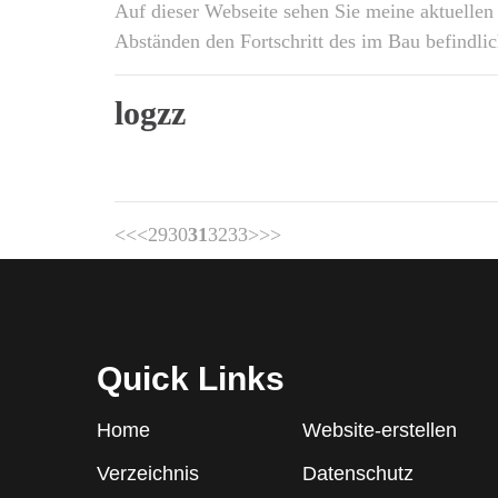
Auf dieser Webseite sehen Sie meine aktuellen
Abständen den Fortschritt des im Bau befindli
logzz
<<
<
29
30
31
32
33
>
>>
Quick Links
Home
Website-erstellen
Verzeichnis
Datenschutz