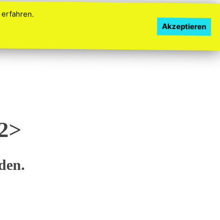
erfahren.
Akzeptieren
TZER-LOGIN
ANLEITUNG
FAQ
IMPRESSUM
h2>
den.