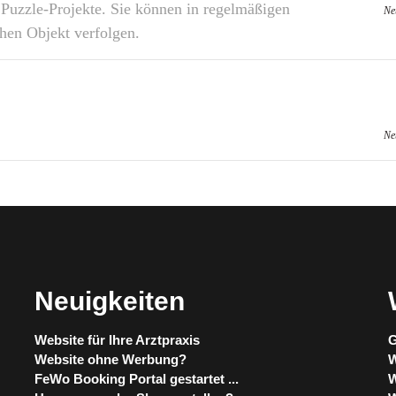
 Puzzle-Projekte. Sie können in regelmäßigen
Ne
chen Objekt verfolgen.
Ne
Neuigkeiten
Website für Ihre Arztpraxis
G
Website ohne Werbung?
W
FeWo Booking Portal gestartet ...
W