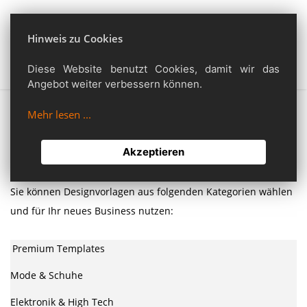
Toggl
Hinweis zu Cookies
navig
PrestaShop Easy
Installation
Diese Website benutzt Cookies, damit wir das
Angebot weiter verbessern können.
Mehr lesen ...
Ihr neuer PrestaShop kann richtig schick aussehen, mit
fertigen Designvorlagen.
Akzeptieren
Sie können Designvorlagen aus folgenden Kategorien wählen
und für Ihr neues Business nutzen:
Premium Templates
Mode & Schuhe
Elektronik & High Tech