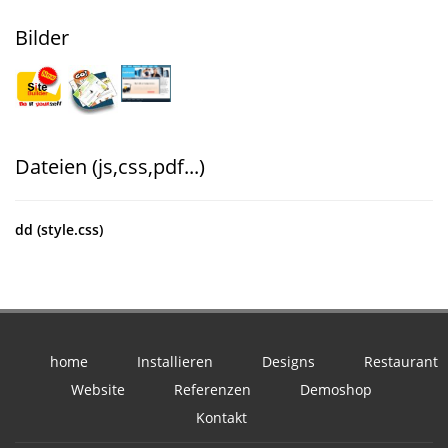
Bilder
Dateien (js,css,pdf...)
dd (style.css)
home
Installieren
Designs
Restaurant
Website
Referenzen
Demoshop
Kontakt