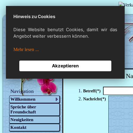
Hinweis zu Cookies
Diese Website benutzt Cookies, damit wir das
Angebot weiter verbessern können.
Mehr lesen ...
Akzeptieren
Geben Sie unten Ihre Na
Navigation
Betreff(*)
Willkommen
Nachricht(*)
Sprüche über
Freundschaft
Neuigkeiten
Kontakt