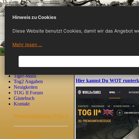
Hinweis zu Cookies
Diese Website benutzt Cookies, damit wir das Angebot w
Mehr lesen ...
Navigation
29/Jun/2023
Home
Clan
Premiumfahrzeug TOG 2
Tiger-Maus
Hier kannst Du WOT runterla
Tog2 Angaben
Neuigkeiten
TOG II Forum
Gästebuch
Kontakt
Premiumfahrzeug TOG 2
Der TOG II