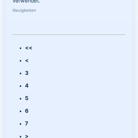
verwendet.
Neuigkeiten
<<
<
3
4
5
6
7
>