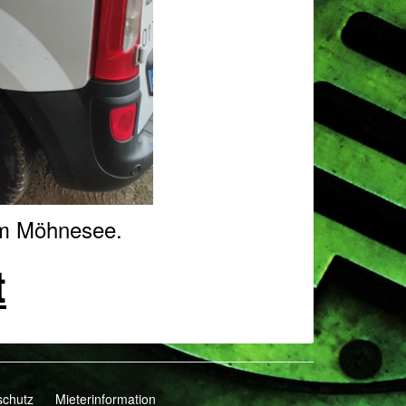
om Möhnesee.
t
schutz
Mieterinformation