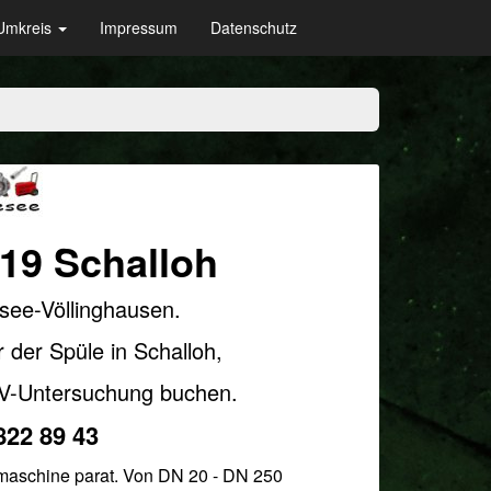
Umkreis
Impressum
Datenschutz
519
Schalloh
see-Völlinghausen.
der Spüle in Schalloh,
TV-Untersuchung buchen.
822 89 43
smaschine parat. Von DN 20 - DN 250