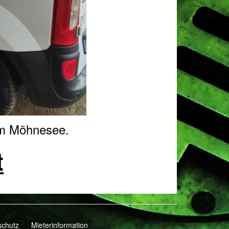
om Möhnesee.
t
schutz
Mieterinformation